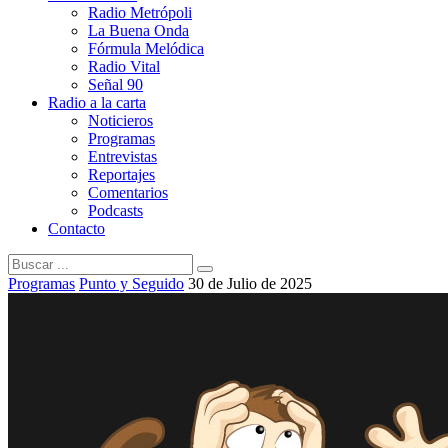
Radio Metrópoli
La Buena Onda
Fórmula Melódica
Radio Vital
Señal 90
Radio a la carta
Noticieros
Programas
Entrevistas
Reportajes
Comentarios
Podcasts
Contacto
Programas
Punto y Seguido
30 de Julio de 2025