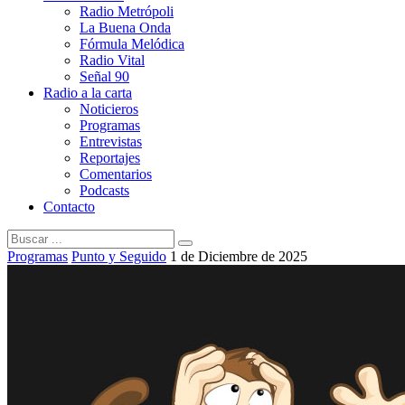
Radio Metrópoli
La Buena Onda
Fórmula Melódica
Radio Vital
Señal 90
Radio a la carta
Noticieros
Programas
Entrevistas
Reportajes
Comentarios
Podcasts
Contacto
Programas
Punto y Seguido
1 de Diciembre de 2025