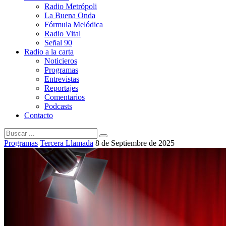
Radio Metrópoli
La Buena Onda
Fórmula Melódica
Radio Vital
Señal 90
Radio a la carta
Noticieros
Programas
Entrevistas
Reportajes
Comentarios
Podcasts
Contacto
Programas
Tercera Llamada
8 de Septiembre de 2025