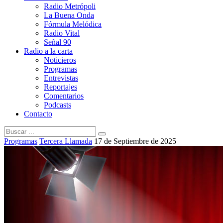
Radio Metrópoli
La Buena Onda
Fórmula Melódica
Radio Vital
Señal 90
Radio a la carta
Noticieros
Programas
Entrevistas
Reportajes
Comentarios
Podcasts
Contacto
Programas
Tercera Llamada
17 de Septiembre de 2025